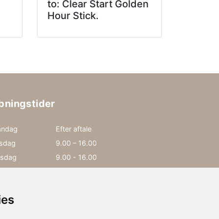
to: Clear Start Golden
Hour Stick.
bningstider
ndag
Efter aftale
rsdag
9.00 – 16.00
sdag
9.00 - 16.00
rsdag
13.00 - 18.00
edag
9.00 – 16.00
ies
rdag
Efter aftale