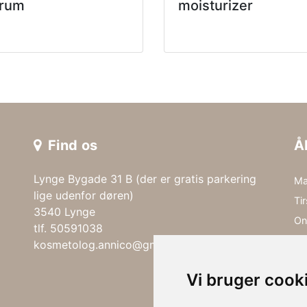
rum
moisturizer
Find os
Å
Lynge Bygade 31 B (der er gratis parkering
Ma
lige udenfor døren)
Ti
3540 Lynge
On
tlf. 50591038
To
kosmetolog.annico@gmail.com
Fr
Vi bruger cook
Lø