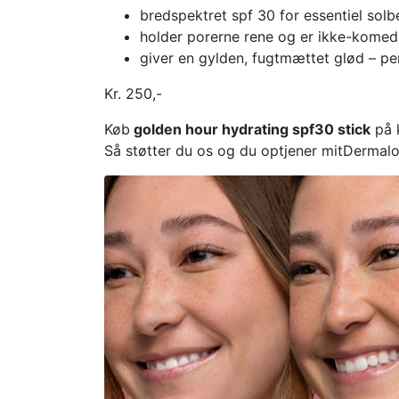
bredspektret spf 30 for essentiel solb
holder porerne rene og er ikke-kome
giver en gylden, fugtmættet glød – per
Kr. 250,-
Køb
golden hour hydrating spf30 stick​
på k
Så støtter du os og du optjener mitDermal