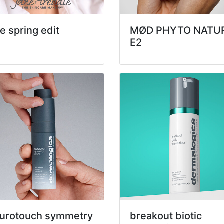
e spring edit
MØD PHYTO NATU
E2
urotouch symmetry
breakout biotic