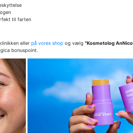
eskyttelse
dogen
fekt til farten
linikken eller
på vores shop
og vælg
"Kosmetolog AnNico
ogica bonuspoint.