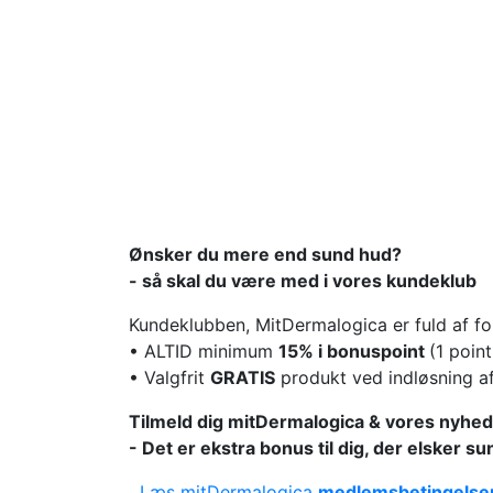
Ønsker du mere end sund hud?
- så skal du være med i vores kundeklub
Kundeklubben, MitDermalogica er fuld af for
• ALTID minimum
15% i bonuspoint
(1 poin
• Valgfrit
GRATIS
produkt ved indløsning a
Tilmeld dig mitDermalogica & vores nyhed
- Det er ekstra bonus til dig, der elsker s
Læs mitDermalogica
medlemsbetingelse