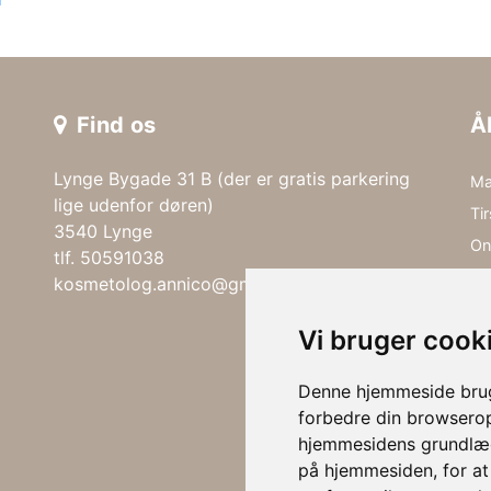
Find os
Å
Lynge Bygade 31 B (der er gratis parkering
Ma
lige udenfor døren)
Ti
3540 Lynge
On
tlf. 50591038
To
kosmetolog.annico@gmail.com
Fr
Vi bruger cook
Lø
Denne hjemmeside bruge
forbedre din browserop
hjemmesidens grundlæg
Ri
på hjemmesiden
,
for a