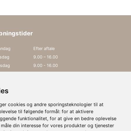
bningstider
ndag
Efter aftale
rsdag
9.00 – 16.00
sdag
9.00 - 16.00
rsdag
13.00 - 18.00
edag
9.00 – 16.00
ies
rdag
Efter aftale
r cookies og andre sporingsteknologier til at
levelse til følgende formål:
for at aktivere
gende funktionalitet
,
for at give en bedre oplevelse
ng og lav en aftale ved køb af produkter.
t måle din interesse for vores produkter og tjenester