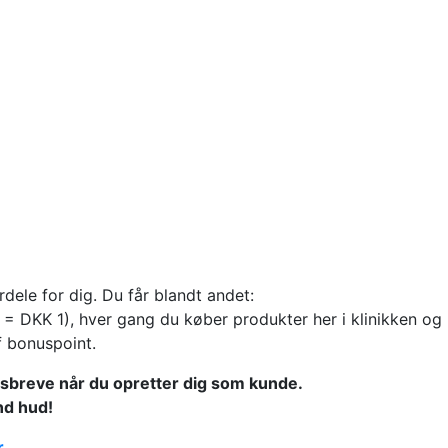
dele for dig. Du får blandt andet:
t = DKK 1), hver gang du køber produkter her i klinikken o
f bonuspoint.
sbreve når du opretter dig som kunde.
und hud!
r